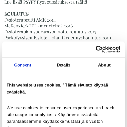
Lue lisää PSYFY Ry:n suosituksesta
täältä.
KOULUTUS
Fysioterapeutti AMK 2014
McKenzie/MDT -menetelmä 2016
Fysioterapian suoravastaanottokoulutus 2017
Psykofyysisen fysioterapian täydennyskoulutus 2019
Basic Body Awareness -terapia (BBAT I) 2019
Tanssi-liiketerapian erikoistumisopinnot 2021
Lasten ja nuorten psykofyysisen fysioterapian osaaja -
koulutus 2023
Consent
Details
About
Vireysvalmentaja
(NPTI)® 2024
Yllä mainittujen isompien koulutuskokonaisuuksien
lisäksi olen käynyt erinäisiä koulutuksia liittyen
This website uses cookies. / Tämä sivusto käyttää
psykofyysiseen kivunhoitoon sekä tietoisuustaitojen ja
evästeitä.
neuropsykologian soveltamiseen kuntoutustyössä.
We use cookies to enhance user experience and track 
Olen käynyt useampia lyhyempiä tuki- ja
liikuntaelinfysioterapian koulutuksia mm. terapeuttiseen
site usage for analytics. / Käytämme evästeitä 
harjoitteluun ja faskiatekniikoihin liittyen.
parantaaksemme käyttäkokemustasi ja sivuston 