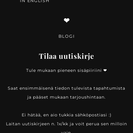
IN ENGLISH
❤︎
BLOGI
Tilaa uutiskirje
Tule mukaan pieneen sisäpiiriini ❤︎
Saat ensimmäisenä tiedon tulevista tapahtumista
ja pääset mukaan tarjoushintaan.
Ei hätää, en aio tukkia sähköpostiasi :)
Laitan uutiskirjeen n. 1x/kk ja voit perua sen milloin
vain.