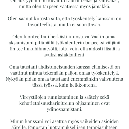
Ohjaustyyliäni on kuvailtu rauhalliseksi ja sallivaksi,
mutta olen tarpeen vaatiessa myös jämäkkä.
Olen saanut kiitosta siitä, että työskentely kanssani on
tavoitteellista, mutta ei suorittavaa.
Olen luonteeltani herkästi innostuva. Vaalin omaa
jaksamistani pitämällä työkalenterin tarpeeksi väljänä.
En tee liukuhihnatyötä, jotta voin olla aidosti läsnä ja
avuksi asiakkailleni.
Oma taustani ahdistuneisuuden kanssa elämisestä on
vaatinut minua tekemään paljon omaa työskentelyä.
Nykyään pidän omaa taustaani enemmänkin vahvuutena
tässä työssä, kuin heikkoutena.
Vireystilojen tunnistaminen ja säätely sekä
kehotietoisuusharjoittelun ohjaaminen ovat
ydinosaamistani.
Minun kanssani voi asettua myös vaikeiden asioiden
äärelle. Panostan luottamuksellisen terapiasuhteen