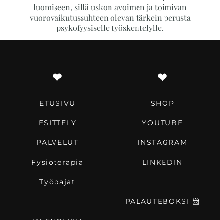
luomiseen, sillä uskon avoimen ja toimivan
vuorovaikutussuhteen olevan tärkein perusta
psykofyysiselle työskentelylle.
❤︎
❤︎
ETUSIVU
SHOP
ESITTELY
YOUTUBE
PALVELUT
INSTAGRAM
Fysioterapia
LINKEDIN
Työpajat
PALAUTEBOKSI
📨