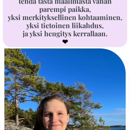
tehdä tästä maailmasta vähän
parempi paikka,
yksi merkityksellinen kohtaaminen,
yksi tietoinen liikahdus,
ja yksi hengitys kerrallaan.
❤︎