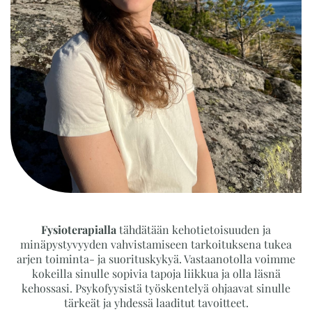
Fysioterapialla
tähdätään kehotietoisuuden ja
minäpystyvyyden vahvistamiseen tarkoituksena tukea
arjen toiminta- ja suorituskykyä. Vastaanotolla voimme
kokeilla sinulle sopivia tapoja liikkua ja olla läsnä
kehossasi. Psykofyysistä työskentelyä ohjaavat sinulle
tärkeät ja yhdessä laaditut tavoitteet.