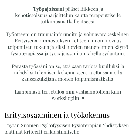
Työpajoissani
pääset liikkeen ja
kehotietoisuusharjoittelun kautta terapeuttiselle
tutkimusmatkalle itseesi.
Työotteeni on traumainformoitu ja voimavarakeskeinen.
Erityisenä kiinnostuksen kohteenani on luovuus
toipumisen tukena ja siksi luovien menetelmien käyttö
fysioterapiassa ja työpajoissani on lähellä sydäntäni.
Parasta työssäni on se, että saan tarjota kuulluksi ja
nähdyksi tulemisen kokemuksen, ja että saan olla
kanssakulkijana monen toipumismatkalla.
Lämpimästi tervetuloa niin vastaanotolleni kuin
workshopiin! ♥
Erityisosaaminen ja työkokemus
Täytän Suomen Psykofyysisen Fysioterapian Yhdistyksen
laatimat kriteerit erikoistumiselle.