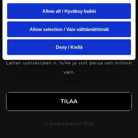
Tule mukaan pieneen sisäpiiriini ❤︎
Allow all / Hyväksy kaikki
Saat ensimmäisenä tiedon tulevista tapahtumista
Allow selection / Vain välttämättömät
ja pääset mukaan tarjoushintaan.
Deny / Kiellä
Ei hätää, en aio tukkia sähköpostiasi :)
Laitan uutiskirjeen n. 1x/kk ja voit perua sen milloin
vain.
UuUut
TILAA
© Sonja Lovelock 2026
C