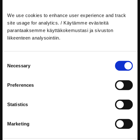
ESITTELY
YOUTUBE
We use cookies to enhance user experience and track 
site usage for analytics. / Käytämme evästeitä 
PALVELUT
INSTAGRAM
parantaaksemme käyttäkokemustasi ja sivuston 
Fysioterapia
LINKEDIN
liikeenteen analysointiin. 
Työpajat
Consent
PALAUTEBOKSI
📨
Necessary
Selection
IN ENGLISH
Preferences
❤︎
Statistics
BLOGI
Marketing
Tilaa uutiskirje